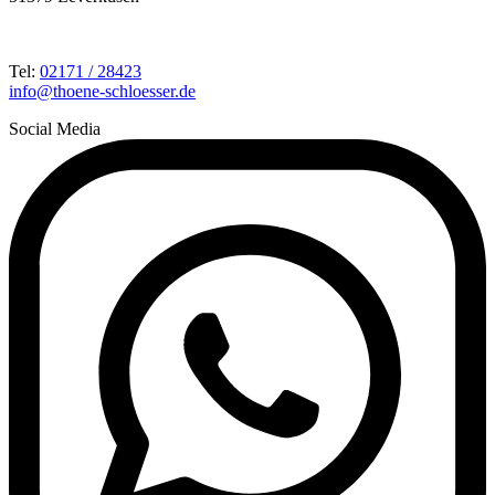
Tel:
02171 / 28423
info@thoene-schloesser.de
Social Media